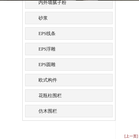
内外墙腻子粉
砂浆
EPS线条
EPS浮雕
EPS圆雕
欧式构件
花瓶柱围栏
仿木围栏
[上一页