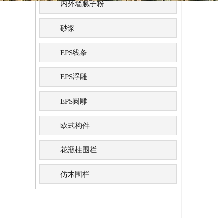
内外墙腻子粉
砂浆
EPS线条
EPS浮雕
EPS圆雕
欧式构件
花瓶柱围栏
仿木围栏