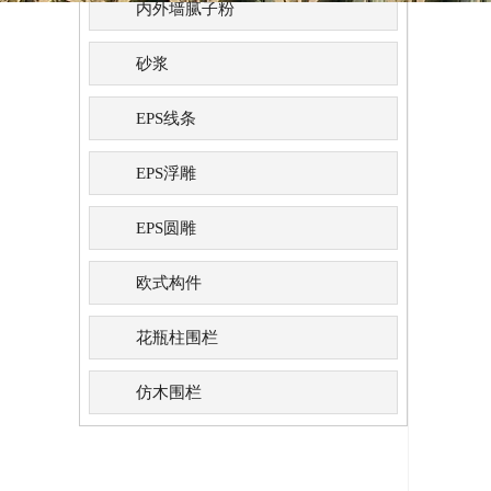
内外墙腻子粉
砂浆
EPS线条
EPS浮雕
EPS圆雕
欧式构件
花瓶柱围栏
仿木围栏