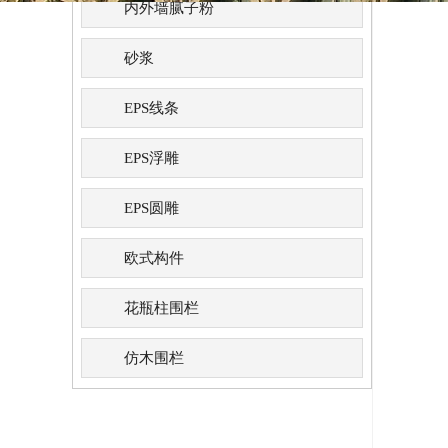
内外墙腻子粉
砂浆
EPS线条
EPS浮雕
EPS圆雕
欧式构件
花瓶柱围栏
仿木围栏