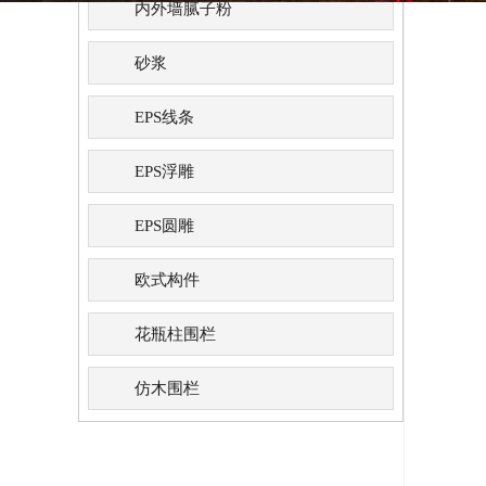
内外墙腻子粉
砂浆
EPS线条
EPS浮雕
EPS圆雕
欧式构件
花瓶柱围栏
仿木围栏