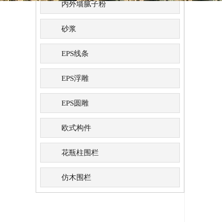
内外墙腻子粉
砂浆
EPS线条
EPS浮雕
EPS圆雕
欧式构件
花瓶柱围栏
仿木围栏