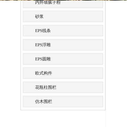
内外墙腻子粉
砂浆
EPS线条
EPS浮雕
EPS圆雕
欧式构件
花瓶柱围栏
仿木围栏